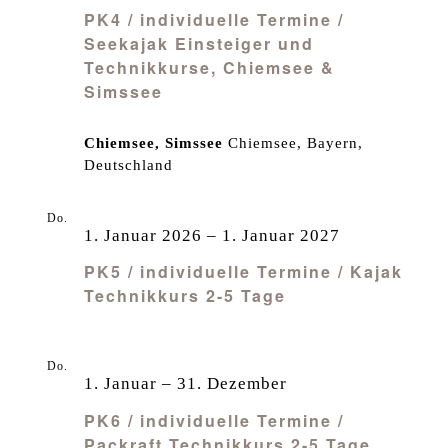
PK4 / individuelle Termine /
Seekajak Einsteiger und
Technikkurse, Chiemsee &
Simssee
Chiemsee, Simssee
Chiemsee, Bayern,
Deutschland
Do.
1
1. Januar 2026
–
1. Januar 2027
PK5 / individuelle Termine / Kajak
Technikkurs 2-5 Tage
Do.
1
1. Januar
–
31. Dezember
PK6 / individuelle Termine /
Packraft Technikkurs 2-5 Tage