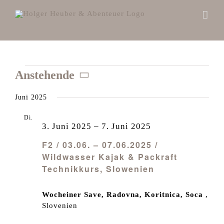
Zum
Inhalt
springen
Veranstaltungen
Anstehende
Datum
Juni 2025
wählen.
Di.
3
3. Juni 2025
–
7. Juni 2025
F2 / 03.06. – 07.06.2025 /
Wildwasser Kajak & Packraft
Technikkurs, Slowenien
Wocheiner Save, Radovna, Koritnica, Soca
,
Slovenien