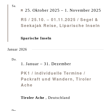
Sa.
25
Empfohlen
25. Oktober 2025
–
1. November 2025
R5 / 25.10. – 01.11.2025 / Segel &
Seekajak Reise, Liparische Inseln
liparische Inseln
Januar 2026
Do.
1
1. Januar
–
31. Dezember
PK1 / individuelle Termine /
Packraft und Wandern, Tiroler
Ache
Tiroler Ache
, Deutschland
Do.