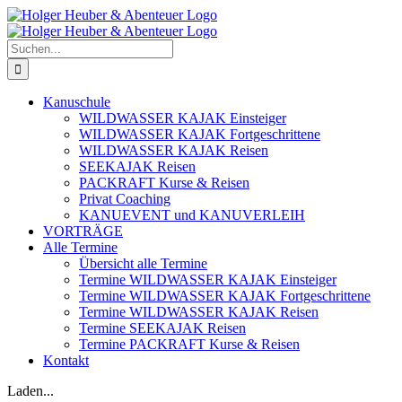
Zum
Inhalt
springen
Suche
nach:
Kanuschule
WILDWASSER KAJAK Einsteiger
WILDWASSER KAJAK Fortgeschrittene
WILDWASSER KAJAK Reisen
SEEKAJAK Reisen
PACKRAFT Kurse & Reisen
Privat Coaching
KANUEVENT und KANUVERLEIH
VORTRÄGE
Alle Termine
Übersicht alle Termine
Termine WILDWASSER KAJAK Einsteiger
Termine WILDWASSER KAJAK Fortgeschrittene
Termine WILDWASSER KAJAK Reisen
Termine SEEKAJAK Reisen
Termine PACKRAFT Kurse & Reisen
Kontakt
Laden...