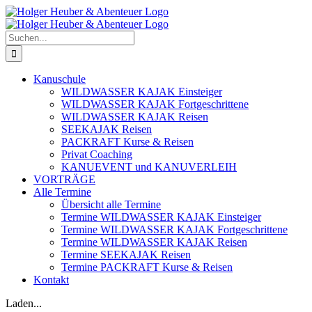
Zum
Inhalt
springen
Suche
nach:
Kanuschule
WILDWASSER KAJAK Einsteiger
WILDWASSER KAJAK Fortgeschrittene
WILDWASSER KAJAK Reisen
SEEKAJAK Reisen
PACKRAFT Kurse & Reisen
Privat Coaching
KANUEVENT und KANUVERLEIH
VORTRÄGE
Alle Termine
Übersicht alle Termine
Termine WILDWASSER KAJAK Einsteiger
Termine WILDWASSER KAJAK Fortgeschrittene
Termine WILDWASSER KAJAK Reisen
Termine SEEKAJAK Reisen
Termine PACKRAFT Kurse & Reisen
Kontakt
Laden...