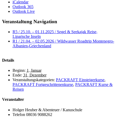
iCalendar
Outlook 365
Outlook Live
Veranstaltung Navigation
R5 / 25.10. – 01.11.2025 / Segel & Seekajak Reise,
Liparische Inseln
R1 / 21.04. – 02.05.2026 / Wildwasser Roadtrip Montenegro-
Albanien-Griechenland
Details
Beginn:
1. Januar
Ende:
31. Dezember
Veranstaltungskategorien:
PACKRAFT Einsteigerkurse
,
PACKRAFT Fortgeschrittenenkurse
,
PACKRAFT Kurse &
Reisen
Veranstalter
Holger Heuber & Abenteuer / Kanuschule
Telefon
08036 9088262