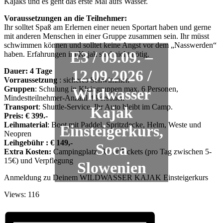
Kajaks und es geht das erste Mal aufs Wasser.
Voraussetzungen an die Teilnehmer:
Ihr solltet Spaß am Erlernen einer neuen Sportart haben und gerne
mit anderen Menschen in einer Gruppe zusammen sein. Ihr müsst
schwimmen können und solltet keine Angst vor dem „Nasswerden“
E3 / 09.09. –
haben. Erfahrungen im Kajak sind nicht nötig.
12.09.2026 /
Dauer: 4 Tage
Vorraussetzung
: sicheres Schwimmen
Wildwasser
Gruppen
: Schulung in Kleingruppen max. 6 Personen,
Mindestteilnehmer-Anzahl 4 Personen
Transport
: Shuttle-Service. Ihr Auto bleibt im Camp.
Kajak
Preis: € 399.-
Leihmaterial
: Boot mit Paddel, Spritzdecke, Helm, Weste und
Einsteigerkurs,
Neopren
Leihgebühr : € 149,-
Soca
Extra Kosten:
Campingplatz, River Tickets (pro Tag zwischen 5-
15€) und Verpflegung
Slowenien
Anmeldung zu Deinem WILDWASSER KAJAK Einsteigerkurs
Views: 116