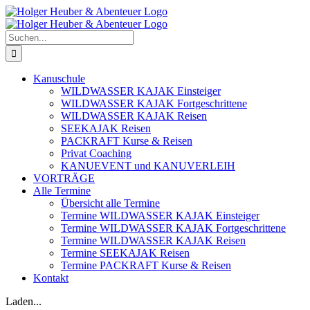
Zum
Inhalt
springen
Suche
nach:
Kanuschule
WILDWASSER KAJAK Einsteiger
WILDWASSER KAJAK Fortgeschrittene
WILDWASSER KAJAK Reisen
SEEKAJAK Reisen
PACKRAFT Kurse & Reisen
Privat Coaching
KANUEVENT und KANUVERLEIH
VORTRÄGE
Alle Termine
Übersicht alle Termine
Termine WILDWASSER KAJAK Einsteiger
Termine WILDWASSER KAJAK Fortgeschrittene
Termine WILDWASSER KAJAK Reisen
Termine SEEKAJAK Reisen
Termine PACKRAFT Kurse & Reisen
Kontakt
Laden...