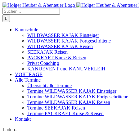
Zum
Inhalt
Suche
springen
nach:
Kanuschule
WILDWASSER KAJAK Einsteiger
WILDWASSER KAJAK Fortgeschrittene
WILDWASSER KAJAK Reisen
SEEKAJAK Reisen
PACKRAFT Kurse & Reisen
Privat Coaching
KANUEVENT und KANUVERLEIH
VORTRÄGE
Alle Termine
Übersicht alle Termine
Termine WILDWASSER KAJAK Einsteiger
Termine WILDWASSER KAJAK Fortgeschrittene
Termine WILDWASSER KAJAK Reisen
Termine SEEKAJAK Reisen
Termine PACKRAFT Kurse & Reisen
Kontakt
Laden...