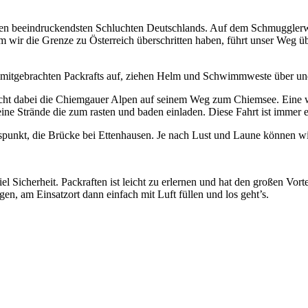
 den beeindruckendsten Schluchten Deutschlands. Auf dem Schmugglerw
wir die Grenze zu Österreich überschritten haben, führt unser Weg ü
re mitgebrachten Packrafts auf, ziehen Helm und Schwimmweste über und
cht dabei die Chiemgauer Alpen auf seinem Weg zum Chiemsee. Eine wu
ne Strände die zum rasten und baden einladen. Diese Fahrt ist immer e
punkt, die Brücke bei Ettenhausen. Je nach Lust und Laune können wir
 viel Sicherheit. Packraften ist leicht zu erlernen und hat den großen 
en, am Einsatzort dann einfach mit Luft füllen und los geht’s.