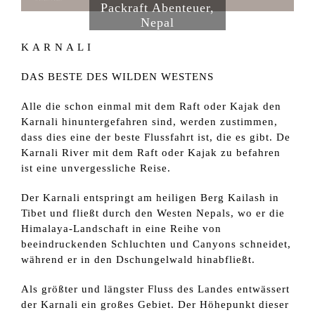
19. November
–
3. Dezember
Packraft Abenteuer,
Nepal
K A R N A L I
DAS BESTE DES WILDEN WESTENS
Alle die schon einmal mit dem Raft oder Kajak den
Karnali hinuntergefahren sind, werden zustimmen,
dass dies eine der beste Flussfahrt ist, die es gibt. De
Karnali River mit dem Raft oder Kajak zu befahren
ist eine unvergessliche Reise.
Der Karnali entspringt am heiligen Berg Kailash in
Tibet und fließt durch den Westen Nepals, wo er die
Himalaya-Landschaft in eine Reihe von
beeindruckenden Schluchten und Canyons schneidet,
während er in den Dschungelwald hinabfließt.
Als größter und längster Fluss des Landes entwässert
der Karnali ein großes Gebiet. Der Höhepunkt dieser