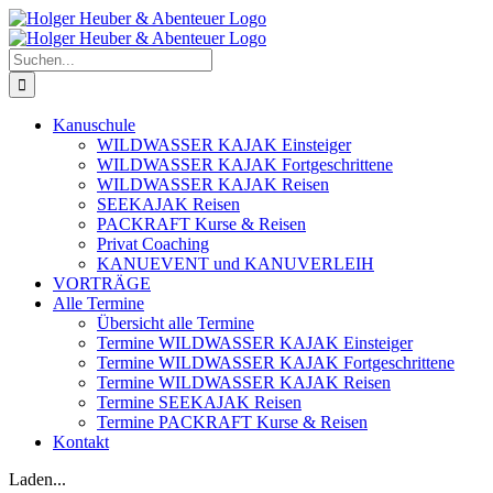
Zum
Inhalt
springen
Suche
nach:
Kanuschule
WILDWASSER KAJAK Einsteiger
WILDWASSER KAJAK Fortgeschrittene
WILDWASSER KAJAK Reisen
SEEKAJAK Reisen
PACKRAFT Kurse & Reisen
Privat Coaching
KANUEVENT und KANUVERLEIH
VORTRÄGE
Alle Termine
Übersicht alle Termine
Termine WILDWASSER KAJAK Einsteiger
Termine WILDWASSER KAJAK Fortgeschrittene
Termine WILDWASSER KAJAK Reisen
Termine SEEKAJAK Reisen
Termine PACKRAFT Kurse & Reisen
Kontakt
Laden...