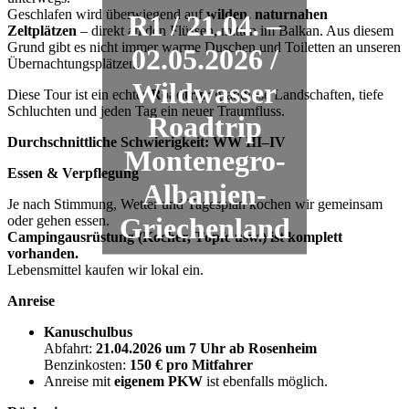
Geschlafen wird überwiegend auf
wilden, naturnahen
R1 / 21.04. –
Zeltplätzen
– direkt an den Flüssen, mitten im Balkan. Aus diesem
Grund gibt es nicht immer warme Duschen und Toiletten an unseren
02.05.2026 /
Übernachtungsplätzen.
Wildwasser
Diese Tour ist ein echter
Roadtrip
: grandiose Landschaften, tiefe
Schluchten und jeden Tag ein neuer Traumfluss.
Roadtrip
Durchschnittliche Schwierigkeit:
WW III–IV
Montenegro-
Essen & Verpflegung
Albanien-
Je nach Stimmung, Wetter und Tagesplan kochen wir gemeinsam
Griechenland
oder gehen essen.
Campingausrüstung (Kocher, Töpfe usw.) ist komplett
vorhanden.
Lebensmittel kaufen wir lokal ein.
Anreise
Kanuschulbus
Abfahrt:
21.04.2026 um 7 Uhr ab Rosenheim
Benzinkosten:
150 € pro Mitfahrer
Anreise mit
eigenem PKW
ist ebenfalls möglich.