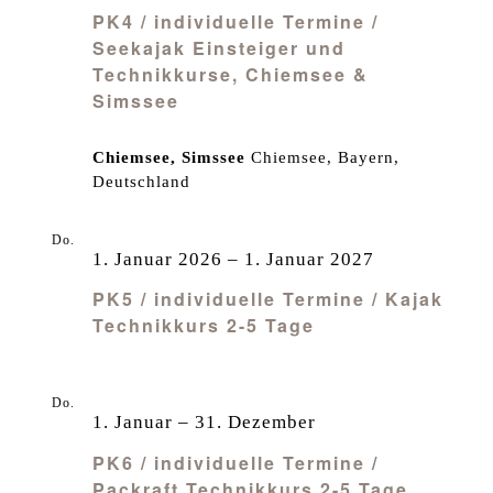
PK4 / individuelle Termine /
Seekajak Einsteiger und
Technikkurse, Chiemsee &
Simssee
Chiemsee, Simssee
Chiemsee, Bayern,
Deutschland
Do.
1
1. Januar 2026
–
1. Januar 2027
PK5 / individuelle Termine / Kajak
Technikkurs 2-5 Tage
Do.
1
1. Januar
–
31. Dezember
PK6 / individuelle Termine /
Packraft Technikkurs 2-5 Tage