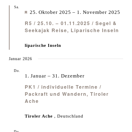
Sa.
25
Empfohlen
25. Oktober 2025
–
1. November 2025
R5 / 25.10. – 01.11.2025 / Segel &
Seekajak Reise, Liparische Inseln
liparische Inseln
Januar 2026
Do.
1
1. Januar
–
31. Dezember
PK1 / individuelle Termine /
Packraft und Wandern, Tiroler
Ache
Tiroler Ache
, Deutschland
Do.