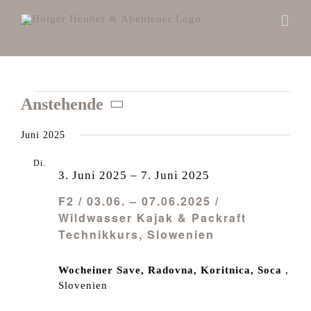
Zum
Inhalt
springen
Veranstaltungen
Anstehende
Datum
Juni 2025
wählen.
Di.
3
3. Juni 2025
–
7. Juni 2025
F2 / 03.06. – 07.06.2025 /
Wildwasser Kajak & Packraft
Technikkurs, Slowenien
Wocheiner Save, Radovna, Koritnica, Soca
,
Slovenien