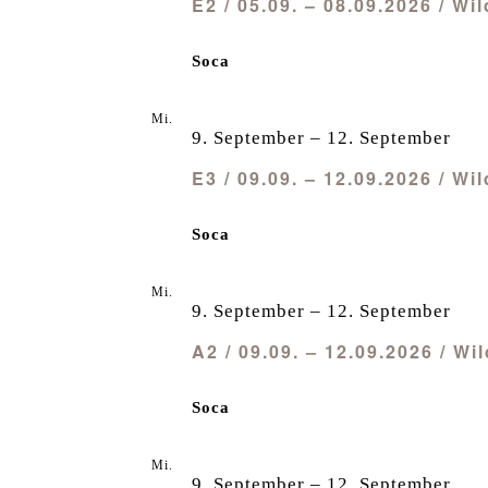
E2 / 05.09. – 08.09.2026 / W
Soca
Mi.
9
9. September
–
12. September
E3 / 09.09. – 12.09.2026 / W
Soca
Mi.
9
9. September
–
12. September
A2 / 09.09. – 12.09.2026 / 
Soca
Mi.
9
9. September
–
12. September