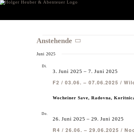
Zum
Inhalt
springen
Veranstaltungen
Anstehende
Datum
Juni 2025
wählen.
Di.
3
3. Juni 2025
–
7. Juni 2025
F2 / 03.06. – 07.06.2025 / W
Wocheiner Save, Radovna, Koritnic
Do.
26
26. Juni 2025
–
29. Juni 2025
R4 / 26.06. – 29.06.2025 / No