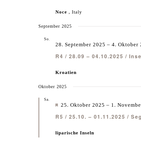
Noce
, Italy
September 2025
So.
28
28. September 2025
–
4. Oktober
R4 / 28.09 – 04.10.2025 / In
Kroatien
Oktober 2025
Sa.
25
Empfohlen
25. Oktober 2025
–
1. Novembe
R5 / 25.10. – 01.11.2025 / S
liparische Inseln