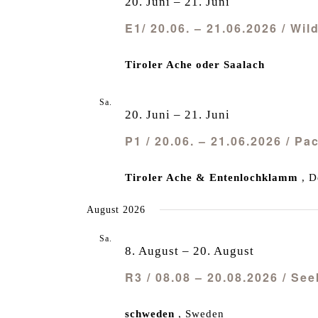
20. Juni
–
21. Juni
E1/ 20.06. – 21.06.2026 / Wi
Tiroler Ache oder Saalach
Sa.
20
20. Juni
–
21. Juni
P1 / 20.06. – 21.06.2026 / P
Tiroler Ache & Entenlochklamm
, D
August 2026
Sa.
8
8. August
–
20. August
R3 / 08.08 – 20.08.2026 / Se
schweden
, Sweden