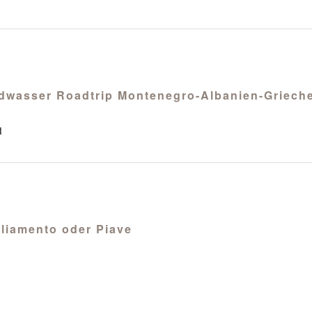
Wildwasser Roadtrip Montenegro-Albanien-Griech
d
agliamento oder Piave