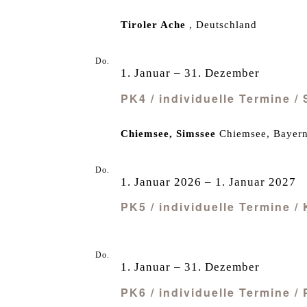
Tiroler Ache
, Deutschland
Do.
1
1. Januar
–
31. Dezember
PK4 / individuelle Termine 
Chiemsee, Simssee
Chiemsee, Bayern
Do.
1
1. Januar 2026
–
1. Januar 2027
PK5 / individuelle Termine /
Do.
1
1. Januar
–
31. Dezember
PK6 / individuelle Termine /