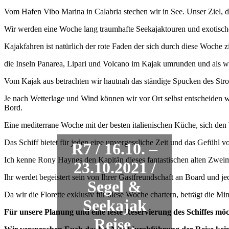
Vom Hafen Vibo Marina in Calabria stechen wir in See. Unser Ziel, di
Wir werden eine Woche lang traumhafte Seekajaktouren und exotische
Kajakfahren ist natürlich der rote Faden der sich durch diese Woche z
die Inseln Panarea, Lipari und Volcano im Kajak umrunden und als w
Vom Kajak aus betrachten wir hautnah das ständige Spucken des Stro
Je nach Wetterlage und Wind können wir vor Ort selbst entscheiden 
Bord.
Eine mediterrane Woche mit der besten italienischen Küche, sich de
Das Schiff bietet für jeden eine unvergessliche Zeit und das Gefühl von
R7 / 16.10. –
Ich kenne Rony Haynes den Kapitän dieses fantastischen alten Zweim
23.10.2021 /
Ihr werdet begeistert sein von Ihrer Gastfreundschaft an Board und j
Segel &
Da wir die Florette exklusiv für diese Woche chartern, beträgt die Mi
Seekajak
Für unsere Planung und eine feste Reservierung des Schiffes möc
Reise,