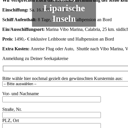
Wir versprechen Euch das bei Nichtdurchführung der Reise keine
Liparische
Einschiffung:
Sa. 16.102021 ab. 12 Uhr
Inseln
Schiff Aufenthalt:
8 Tage, 7 Nächte 6 Halbpension an Bord
Ein/Ausschiffungsort:
Marina Vibo Marina, Calabria, 25 km. südl
Preis
: 1490,- € inklusive Leihboote und Halbpension an Bord
Extra Kosten:
Anreise Flug oder Auto, Shuttle nach Vibo Marina, 
Anmeldung zu Deiner Seekajakreise
Bitte wähle hier nochmal gezielt den gewünschten Kurstermin aus:
Vor- und Nachname
Straße, Nr.
PLZ, Ort