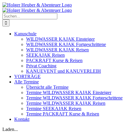
Zum
Inhalt
springen
Suche
nach:
Kanuschule
WILDWASSER KAJAK Einsteiger
WILDWASSER KAJAK Fortgeschrittene
WILDWASSER KAJAK Reisen
SEEKAJAK Reisen
PACKRAFT Kurse & Reisen
Privat Coaching
KANUEVENT und KANUVERLEIH
VORTRÄGE
Alle Termine
Übersicht alle Termine
Termine WILDWASSER KAJAK Einsteiger
Termine WILDWASSER KAJAK Fortgeschrittene
Termine WILDWASSER KAJAK Reisen
Termine SEEKAJAK Reisen
Termine PACKRAFT Kurse & Reisen
Kontakt
Laden...