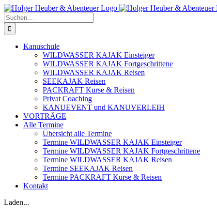
Zum
Inhalt
Suche
springen
nach:
Kanuschule
WILDWASSER KAJAK Einsteiger
WILDWASSER KAJAK Fortgeschrittene
WILDWASSER KAJAK Reisen
SEEKAJAK Reisen
PACKRAFT Kurse & Reisen
Privat Coaching
KANUEVENT und KANUVERLEIH
VORTRÄGE
Alle Termine
Übersicht alle Termine
Termine WILDWASSER KAJAK Einsteiger
Termine WILDWASSER KAJAK Fortgeschrittene
Termine WILDWASSER KAJAK Reisen
Termine SEEKAJAK Reisen
Termine PACKRAFT Kurse & Reisen
Kontakt
Laden...