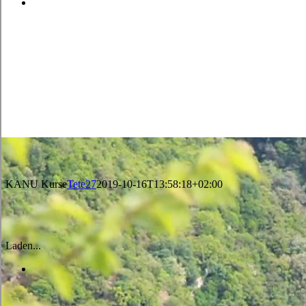
KANU Kurse
Tete27
2019-10-16T13:58:18+02:00
Laden...