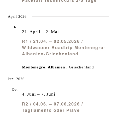
Packraft Technikkurs 2-5 Tage
April 2026
Di.
21
21. April
–
2. Mai
R1 / 21.04. – 02.05.2026 /
Wildwasser Roadtrip Montenegro-
Albanien-Griechenland
Montenegro, Albanien
, Griechenland
Juni 2026
Do.
4
4. Juni
–
7. Juni
R2 / 04.06. – 07.06.2026 /
Tagliamento oder Piave