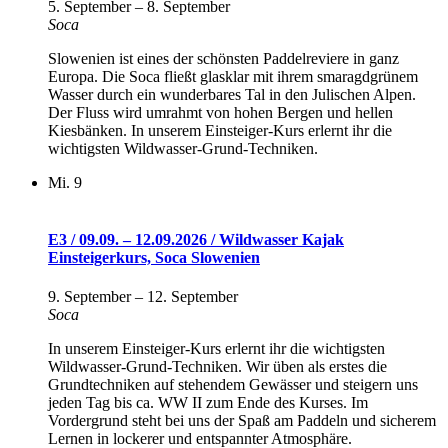
5. September
–
8. September
Soca
Slowenien ist eines der schönsten Paddelreviere in ganz
Europa. Die Soca fließt glasklar mit ihrem smaragdgrünem
Wasser durch ein wunderbares Tal in den Julischen Alpen.
Der Fluss wird umrahmt von hohen Bergen und hellen
Kiesbänken. In unserem Einsteiger-Kurs erlernt ihr die
wichtigsten Wildwasser-Grund-Techniken.
Mi.
9
E3 / 09.09. – 12.09.2026 / Wildwasser Kajak
Einsteigerkurs, Soca Slowenien
9. September
–
12. September
Soca
In unserem Einsteiger-Kurs erlernt ihr die wichtigsten
Wildwasser-Grund-Techniken. Wir üben als erstes die
Grundtechniken auf stehendem Gewässer und steigern uns
jeden Tag bis ca. WW II zum Ende des Kurses. Im
Vordergrund steht bei uns der Spaß am Paddeln und sicherem
Lernen in lockerer und entspannter Atmosphäre.