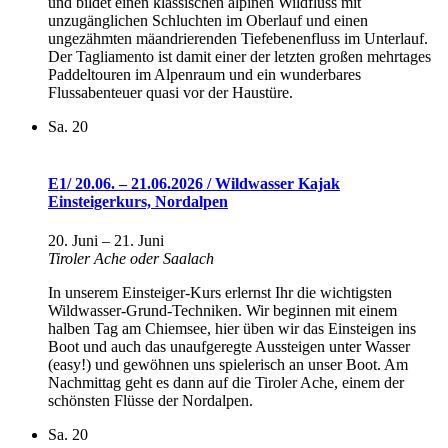
und bildet einen klassischen alpinen Wildfluss mit
unzugänglichen Schluchten im Oberlauf und einen
ungezähmten mäandrierenden Tiefebenenfluss im Unterlauf.
Der Tagliamento ist damit einer der letzten großen mehrtages
Paddeltouren im Alpenraum und ein wunderbares
Flussabenteuer quasi vor der Haustüre.
Sa.
20
E1/ 20.06. – 21.06.2026 / Wildwasser Kajak
Einsteigerkurs, Nordalpen
20. Juni
–
21. Juni
Tiroler Ache oder Saalach
In unserem Einsteiger-Kurs erlernst Ihr die wichtigsten
Wildwasser-Grund-Techniken. Wir beginnen mit einem
halben Tag am Chiemsee, hier üben wir das Einsteigen ins
Boot und auch das unaufgeregte Aussteigen unter Wasser
(easy!) und gewöhnen uns spielerisch an unser Boot. Am
Nachmittag geht es dann auf die Tiroler Ache, einem der
schönsten Flüsse der Nordalpen.
Sa.
20