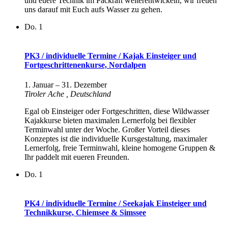
und euere Technik im Packraft weiterentwickeln, wir freuen
uns darauf mit Euch aufs Wasser zu gehen.
Do.
1
PK3 / individuelle Termine / Kajak Einsteiger und
Fortgeschrittenenkurse, Nordalpen
1. Januar
–
31. Dezember
Tiroler Ache
, Deutschland
Egal ob Einsteiger oder Fortgeschritten, diese Wildwasser
Kajakkurse bieten maximalen Lernerfolg bei flexibler
Terminwahl unter der Woche. Großer Vorteil dieses
Konzeptes ist die individuelle Kursgestaltung, maximaler
Lernerfolg, freie Terminwahl, kleine homogene Gruppen &
Ihr paddelt mit eueren Freunden.
Do.
1
PK4 / individuelle Termine / Seekajak Einsteiger und
Technikkurse, Chiemsee & Simssee