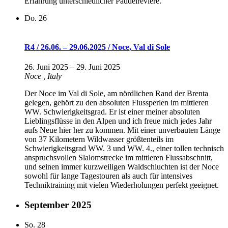
Erfahrung unterschiedlicher Paddelreviere.
Do.
26
R4 / 26.06. – 29.06.2025 / Noce, Val di Sole
26. Juni 2025
–
29. Juni 2025
Noce
, Italy
Der Noce im Val di Sole, am nördlichen Rand der Brenta
gelegen, gehört zu den absoluten Flussperlen im mittleren
WW. Schwierigkeitsgrad. Er ist einer meiner absoluten
Lieblingsflüsse in den Alpen und ich freue mich jedes Jahr
aufs Neue hier her zu kommen. Mit einer unverbauten Länge
von 37 Kilometern Wildwasser größtenteils im
Schwierigkeitsgrad WW. 3 und WW. 4., einer tollen technisch
anspruchsvollen Slalomstrecke im mittleren Flussabschnitt,
und seinen immer kurzweiligen Waldschluchten ist der Noce
sowohl für lange Tagestouren als auch für intensives
Techniktraining mit vielen Wiederholungen perfekt geeignet.
September 2025
So.
28