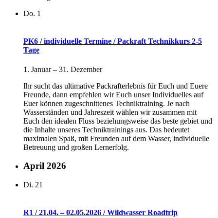
Do.
1
PK6 / individuelle Termine / Packraft Technikkurs 2-5
Tage
1. Januar
–
31. Dezember
Ihr sucht das ultimative Packrafterlebnis für Euch und Euere
Freunde, dann empfehlen wir Euch unser Individuelles auf
Euer können zugeschnittenes Techniktraining. Je nach
Wasserständen und Jahreszeit wählen wir zusammen mit
Euch den idealen Fluss beziehungsweise das beste gebiet und
die Inhalte unseres Techniktrainings aus. Das bedeutet
maximalen Spaß, mit Freunden auf dem Wasser, individuelle
Betreuung und großen Lernerfolg.
April 2026
Di.
21
R1 / 21.04. – 02.05.2026 / Wildwasser Roadtrip