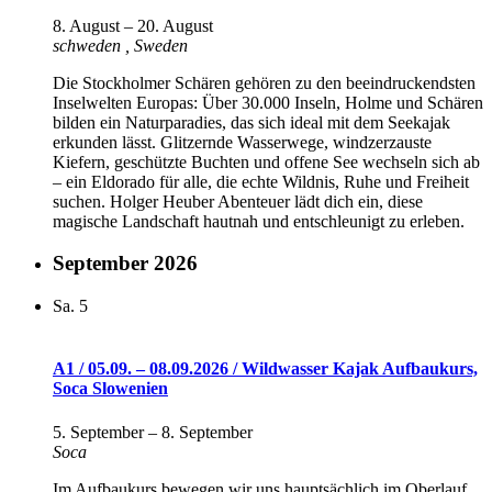
8. August
–
20. August
schweden
, Sweden
Die Stockholmer Schären gehören zu den beeindruckendsten
Inselwelten Europas: Über 30.000 Inseln, Holme und Schären
bilden ein Naturparadies, das sich ideal mit dem Seekajak
erkunden lässt. Glitzernde Wasserwege, windzerzauste
Kiefern, geschützte Buchten und offene See wechseln sich ab
– ein Eldorado für alle, die echte Wildnis, Ruhe und Freiheit
suchen. Holger Heuber Abenteuer lädt dich ein, diese
magische Landschaft hautnah und entschleunigt zu erleben.
September 2026
Sa.
5
A1 / 05.09. – 08.09.2026 / Wildwasser Kajak Aufbaukurs,
Soca Slowenien
5. September
–
8. September
Soca
Im Aufbaukurs bewegen wir uns hauptsächlich im Oberlauf