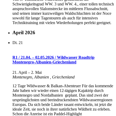
Schwierigkeitsgrad WW. 3 und WW. 4., einer tollen technisch
anspruchsvollen Slalomstrecke im mittleren Flussabschnitt,
und seinen immer kurzweiligen Waldschluchten ist der Noce
sowohl für lange Tagestouren als auch für intensives
Techniktraining mit vielen Wiederholungen perfekt geeignet.
April 2026
Di.
21
R1 / 21.04. – 02.05.2026 / Wildwasser Roadtrip
Montenegro-Albanien-Griechenland
21. April
–
2. Mai
Montenegro, Albanien
, Griechenland
12 Tage Wildwasser & Balkan-Abenteuer Für das kommende
Jahr haben wir wieder einen 12-tägigen Kajaktrip durch
Montenegro und Nordalbanien geplant. Das sind zwei der
ursprünglichsten und beeindruckendsten Wildwasserregionen
Europas. Da sich beide Länder rasant entwickeln, ist jetzt die
ideale Zeit, sie noch in ihrer natürlichen Wildheit zu erleben.
Schon die Anreise ist ein Paddel-Highlight