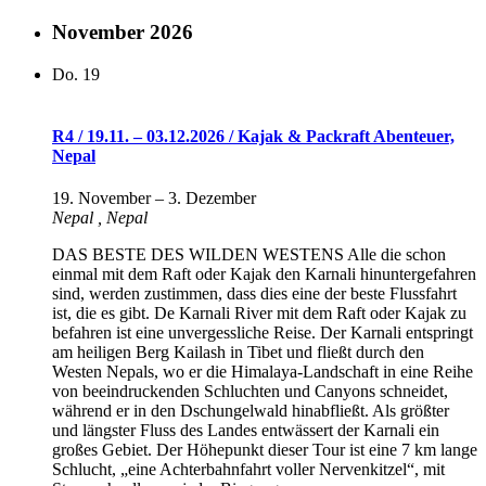
November 2026
Do.
19
R4 / 19.11. – 03.12.2026 / Kajak & Packraft Abenteuer,
Nepal
19. November
–
3. Dezember
Nepal
, Nepal
DAS BESTE DES WILDEN WESTENS Alle die schon
einmal mit dem Raft oder Kajak den Karnali hinuntergefahren
sind, werden zustimmen, dass dies eine der beste Flussfahrt
ist, die es gibt. De Karnali River mit dem Raft oder Kajak zu
befahren ist eine unvergessliche Reise. Der Karnali entspringt
am heiligen Berg Kailash in Tibet und fließt durch den
Westen Nepals, wo er die Himalaya-Landschaft in eine Reihe
von beeindruckenden Schluchten und Canyons schneidet,
während er in den Dschungelwald hinabfließt. Als größter
und längster Fluss des Landes entwässert der Karnali ein
großes Gebiet. Der Höhepunkt dieser Tour ist eine 7 km lange
Schlucht, „eine Achterbahnfahrt voller Nervenkitzel“, mit