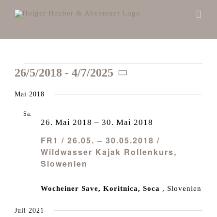
Zum
Inhalt
springen
Veranstaltungen
26/5/2018
 - 
4/7/2025
Datum
Mai 2018
wählen.
Sa.
26
26. Mai 2018
–
30. Mai 2018
FR1 / 26.05. – 30.05.2018 /
Wildwasser Kajak Rollenkurs,
Slowenien
Wocheiner Save, Koritnica, Soca
, Slovenien
Juli 2021