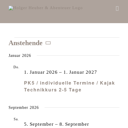
Zum
Inhalt
springen
Veranstaltungen
Anstehende
Datum
Januar 2026
wählen.
Do.
1
1. Januar 2026
–
1. Januar 2027
PK5 / individuelle Termine / Kajak
Technikkurs 2-5 Tage
September 2026
Sa.
5
5. September
–
8. September