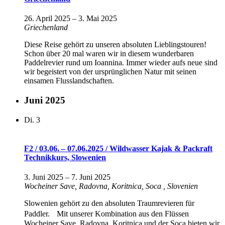
26. April 2025
–
3. Mai 2025
Griechenland
Diese Reise gehört zu unseren absoluten Lieblingstouren!
Schon über 20 mal waren wir in diesem wunderbaren
Paddelrevier rund um Ioannina. Immer wieder aufs neue sind
wir begeistert von der ursprünglichen Natur mit seinen
einsamen Flusslandschaften.
Juni 2025
Di.
3
F2 / 03.06. – 07.06.2025 / Wildwasser Kajak & Packraft
Technikkurs, Slowenien
3. Juni 2025
–
7. Juni 2025
Wocheiner Save, Radovna, Koritnica, Soca
, Slovenien
Slowenien gehört zu den absoluten Traumrevieren für
Paddler. Mit unserer Kombination aus den Flüssen
Wocheiner Save, Radovna, Koritnica und der Soca bieten wir