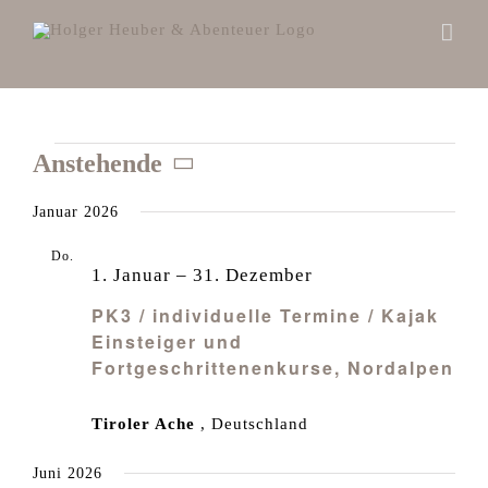
Zum
Inhalt
springen
Veranstaltungen
Anstehende
Datum
Januar 2026
wählen.
Do.
1
1. Januar
–
31. Dezember
PK3 / individuelle Termine / Kajak
Einsteiger und
Fortgeschrittenenkurse, Nordalpen
Tiroler Ache
, Deutschland
Juni 2026