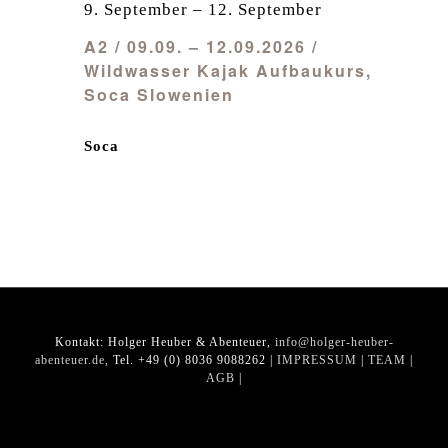
9. September
–
12. September
A2 / 09.09. – 12.09.2026 /
Wildwasser Kajak Aufbaukurs,
Soca Slowenien
Soca
Kontakt: Holger Heuber & Abenteuer,
info@holger-heuber-
abenteuer.de,
Tel. +49 (0) 8036 9088262 |
IMPRESSUM
|
TEAM
|
AGB
|