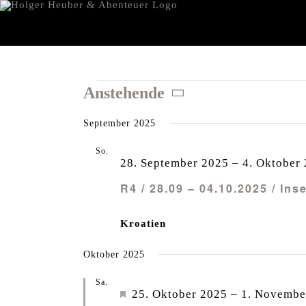
Zum
Inhalt
springen
Veranstaltungen
Anstehende
Datum
September 2025
wählen.
So.
28
28. September 2025
–
4. Oktober
R4 / 28.09 – 04.10.2025 / In
Kroatien
Oktober 2025
Sa.
25
Empfohlen
25. Oktober 2025
–
1. Novembe