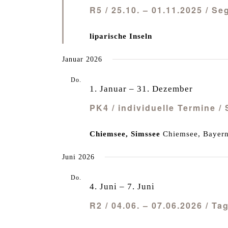
R5 / 25.10. – 01.11.2025 / S
liparische Inseln
Januar 2026
Do.
1
1. Januar
–
31. Dezember
PK4 / individuelle Termine 
Chiemsee, Simssee
Chiemsee, Bayern
Juni 2026
Do.
4
4. Juni
–
7. Juni
R2 / 04.06. – 07.06.2026 / T