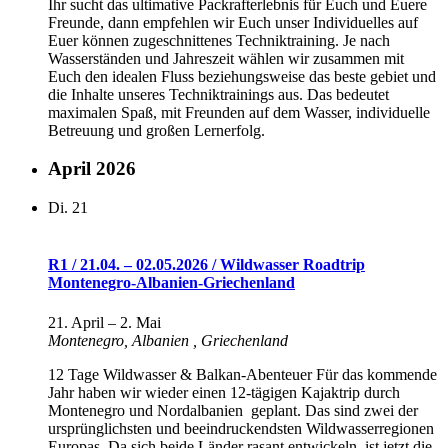
Ihr sucht das ultimative Packrafterlebnis für Euch und Euere
Freunde, dann empfehlen wir Euch unser Individuelles auf
Euer können zugeschnittenes Techniktraining. Je nach
Wasserständen und Jahreszeit wählen wir zusammen mit
Euch den idealen Fluss beziehungsweise das beste gebiet und
die Inhalte unseres Techniktrainings aus. Das bedeutet
maximalen Spaß, mit Freunden auf dem Wasser, individuelle
Betreuung und großen Lernerfolg.
April 2026
Di.
21
R1 / 21.04. – 02.05.2026 / Wildwasser Roadtrip
Montenegro-Albanien-Griechenland
21. April
–
2. Mai
Montenegro, Albanien
, Griechenland
12 Tage Wildwasser & Balkan-Abenteuer Für das kommende
Jahr haben wir wieder einen 12-tägigen Kajaktrip durch
Montenegro und Nordalbanien geplant. Das sind zwei der
ursprünglichsten und beeindruckendsten Wildwasserregionen
Europas. Da sich beide Länder rasant entwickeln, ist jetzt die