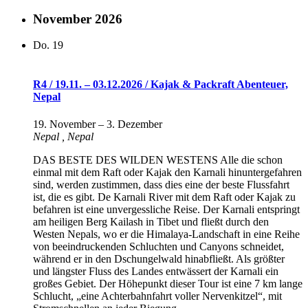
November 2026
Do.
19
R4 / 19.11. – 03.12.2026 / Kajak & Packraft Abenteuer,
Nepal
19. November
–
3. Dezember
Nepal
, Nepal
DAS BESTE DES WILDEN WESTENS Alle die schon
einmal mit dem Raft oder Kajak den Karnali hinuntergefahren
sind, werden zustimmen, dass dies eine der beste Flussfahrt
ist, die es gibt. De Karnali River mit dem Raft oder Kajak zu
befahren ist eine unvergessliche Reise. Der Karnali entspringt
am heiligen Berg Kailash in Tibet und fließt durch den
Westen Nepals, wo er die Himalaya-Landschaft in eine Reihe
von beeindruckenden Schluchten und Canyons schneidet,
während er in den Dschungelwald hinabfließt. Als größter
und längster Fluss des Landes entwässert der Karnali ein
großes Gebiet. Der Höhepunkt dieser Tour ist eine 7 km lange
Schlucht, „eine Achterbahnfahrt voller Nervenkitzel“, mit